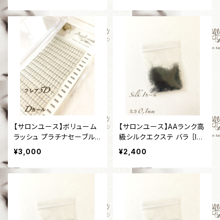
0,07mm］
さ0,07mm］
【サロンユース】ボリューム
【サロンユース】AAランク高
ラッシュ プラチナセーブル
級シルクエクステ バラ ［Iカ
［フレア5D］［Dカール］［太
ール］［太さ0,1mm］
¥3,000
¥2,400
さ0,07mm］