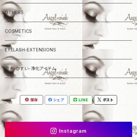
OTHERS
COSMETICS
EYELASH-EXTENSIONS
靈水-ひすい-浄化アイテム
保存
シェア
LINE
ポスト
Instagram