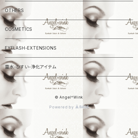
OTHERS
COSMETICS
EYELASH-EXTENSIONS
靈水-ひすい-浄化アイテム
© Angel†Wink
Powered by