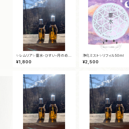
✨レムリア✨靈水-ひすい-月のめぐ
浄化ミスト✨リフィル50ml
りの浄化ミスト30ml
¥1,800
¥2,500