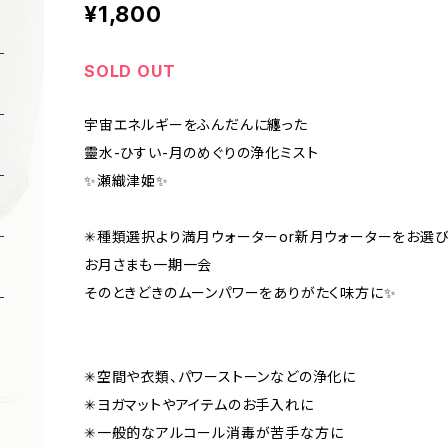
¥1,800
SOLD OUT
宇宙エネルギーをふんだんに纏った
靈水-ひすい-月のめぐりの浄化ミスト
✨瀬織津姫✨
✳︎種類選択より満月ウォーターor新月ウォーターをお選
お月さまも一期一会
そのときどきのムーンパワーをありがたく味方に✨
✳︎空間や衣類、パワーストーンなどの浄化に
✳︎ヨガマットやアイテムのお手入れに
✳︎一般的なアルコール消毒が苦手な方に