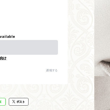
vailable
向け
通報する
E
ポスト