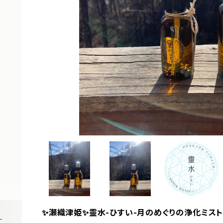
✨瀬織津姫✨靈水-ひすい-月のめぐりの浄化ミスト3