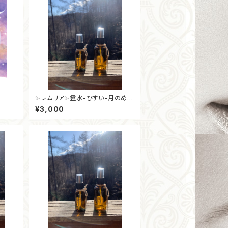
✨レムリア✨靈水-ひすい-月のめぐ
りの浄化ミスト50ml
¥3,000