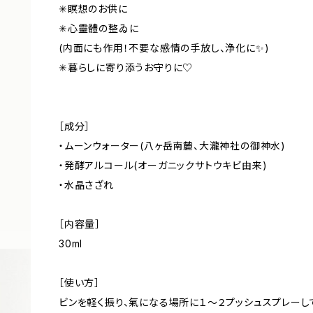
✳︎瞑想のお供に
✳︎心靈體の整ゐに
(内面にも作用！不要な感情の手放し、浄化に✨)
✳︎暮らしに寄り添うお守りに♡
［成分］
・ムーンウォーター(八ヶ岳南麓、大瀧神社の御神水)
・発酵アルコール(オーガニックサトウキビ由来)
・水晶さざれ
［内容量］
30ml
［使い方］
ビンを軽く振り、氣になる場所に１～２プッシュスプレーし