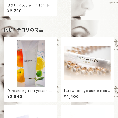
リッチモイスチャーアイシート 1
箱(10パック)
¥2,750
同じカテゴリの商品
【Creansing for Eyelash-ex
【Grow for Eyelash-extensi
tensions】まつげエクステ専用
ons】まつげエクステ専用美容
¥2,640
¥4,400
クレンジング
液