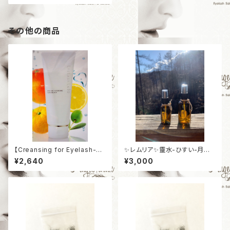
その他の商品
【Creansing for Eyelash-ex
✨レムリア✨靈水-ひすい-月の
tensions】まつげエクステ専用
めぐりの浄化ミスト50ml
¥2,640
¥3,000
クレンジング