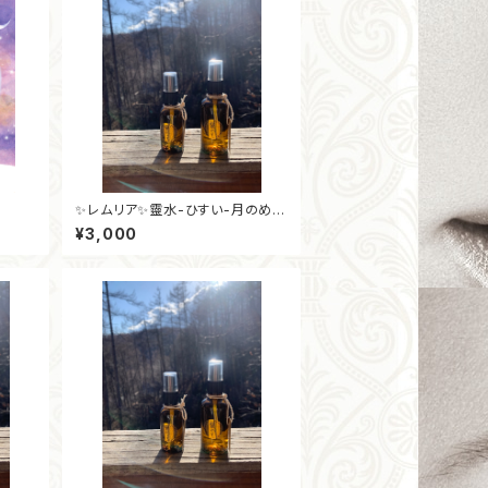
✨レムリア✨靈水-ひすい-月のめぐ
りの浄化ミスト50ml
¥3,000