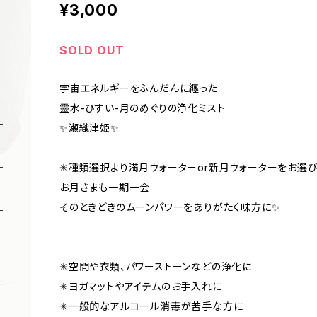
¥3,000
SOLD OUT
宇宙エネルギーをふんだんに纏った
靈水-ひすい-月のめぐりの浄化ミスト
✨瀬織津姫✨
✳︎種類選択より満月ウォーターor新月ウォーターをお選
お月さまも一期一会
そのときどきのムーンパワーをありがたく味方に✨
✳︎空間や衣類、パワーストーンなどの浄化に
✳︎ヨガマットやアイテムのお手入れに
✳︎一般的なアルコール消毒が苦手な方に