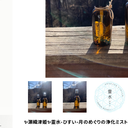
✨瀬織津姫✨靈水-ひすい-月のめぐりの浄化ミスト5