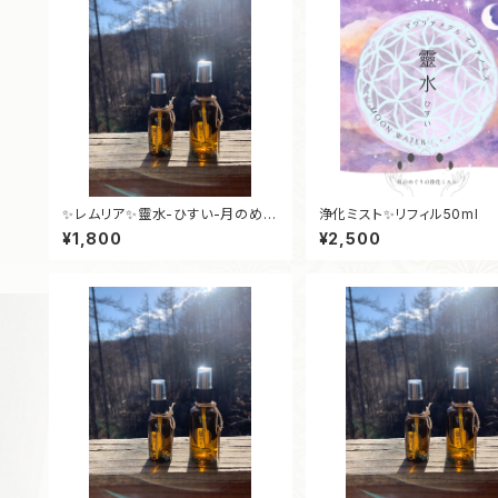
✨レムリア✨靈水-ひすい-月のめぐ
浄化ミスト✨リフィル50ml
りの浄化ミスト30ml
¥1,800
¥2,500