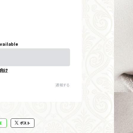
vailable
向け
通報する
E
ポスト