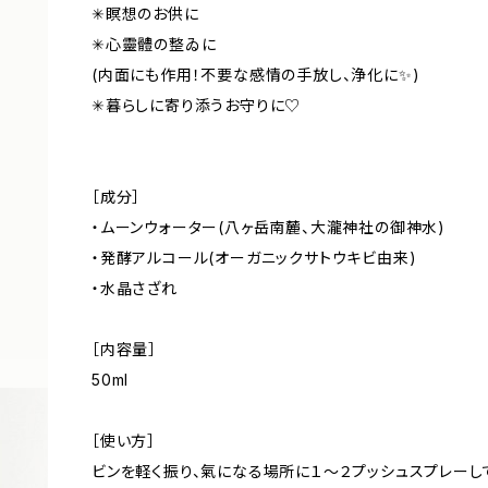
✳︎瞑想のお供に
✳︎心靈體の整ゐに
(内面にも作用！不要な感情の手放し、浄化に✨)
✳︎暮らしに寄り添うお守りに♡
［成分］
・ムーンウォーター(八ヶ岳南麓、大瀧神社の御神水)
・発酵アルコール(オーガニックサトウキビ由来)
・水晶さざれ
［内容量］
50ml
［使い方］
ビンを軽く振り、氣になる場所に１～２プッシュスプレーし