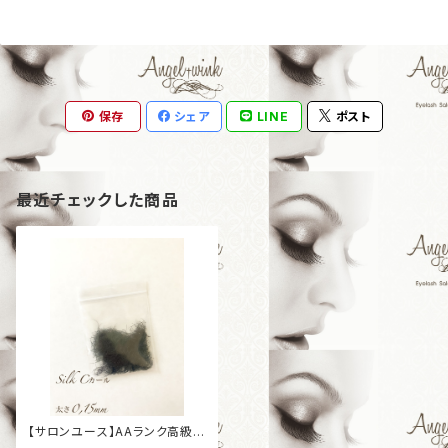
保存
シェア
LINE
ポスト
最近チェックした商品
【サロンユース】AAランク高級シ
ルクエクステ バラ ［Cカール］