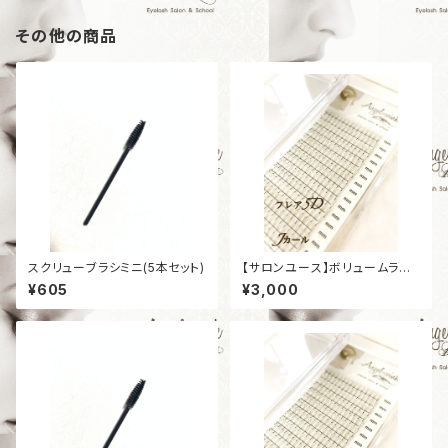
その他の商品
スクリューブラシミニ(5本セット)
【サロンユース】ボリュームラッ
シュ プラチナセーブル ［フレア5
¥605
¥3,000
D］［Jカール］［太さ0,07mm］