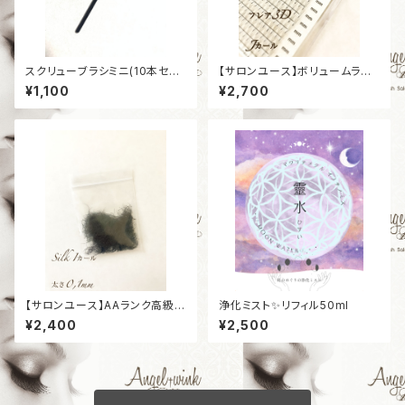
スクリューブラシミニ(10本セッ
【サロンユース】ボリュームラッ
ト)
シュ プラチナセーブル ［フレア3
¥1,100
¥2,700
D］［Jカール］［太さ0,07mm］
【サロンユース】AAランク高級シ
浄化ミスト✨リフィル50ml
ルクエクステ バラ ［Iカール］［太
¥2,400
¥2,500
さ0,1mm］