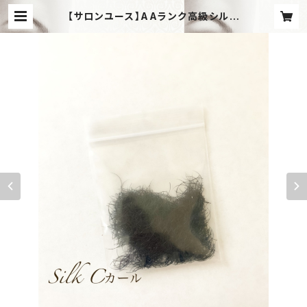
【サロンユース】AAランク高級シルク
エクステ バラ ［Cカール］［太さ0,15
mm］ | Angel†Wink