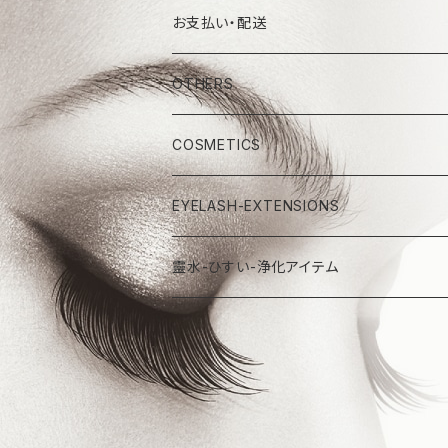
お支払い・配送
OTHERS
COSMETICS
EYELASH-EXTENSIONS
靈水-ひすい-浄化アイテム