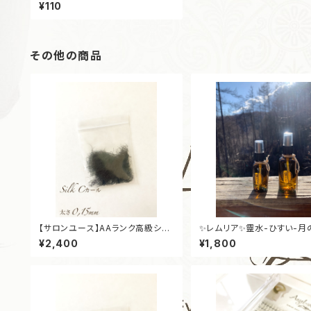
ド
¥110
その他の商品
【サロンユース】AAランク高級シル
✨レムリア✨靈水-ひすい-月
クエクステ バラ ［Cカール］［太さ0,
りの浄化ミスト30ml
¥2,400
¥1,800
15mm］