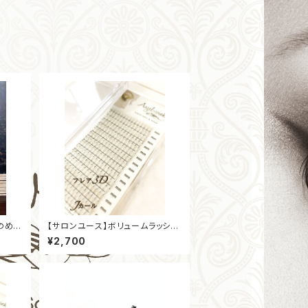
のめぐ
【サロンユース】ボリュームラッシュ
プラチナセーブル ［フレア3D］［Jカ
¥2,700
ール］［太さ0,07mm］