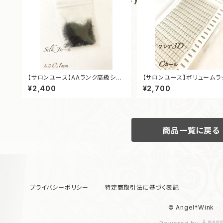
【サロンユース】AAランク高級シル
【サロンユース】ボリュームラ
クエクステ バラ ［Jカール］［太さ0,
プラチナセーブル ［フレア3D
¥2,400
¥2,700
1mm］
ール］［太さ0,07mm］
商品一覧に戻る
プライバシーポリシー
特定商取引法に基づく表記
© Angel†Wink